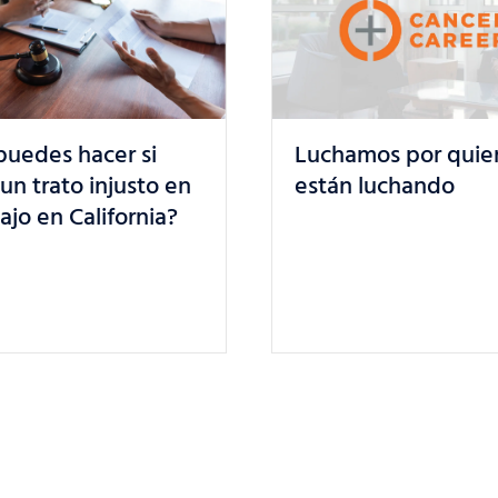
¿Está protegido el
mos por quienes ya
de trabajo durante 
 luchando
por embarazo en
California? Conoce 
derechos