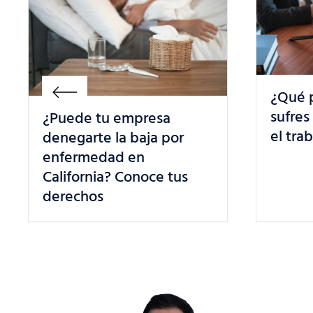
¿Qué puedes hacer si
Lucha
sufres un trato injusto en
están
el trabajo en California?