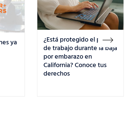
 puesto
la baja
Tienes más poder en el
trabajo de lo que crees: 5
tus
derechos de los
trabajadores en California
que debes conocer