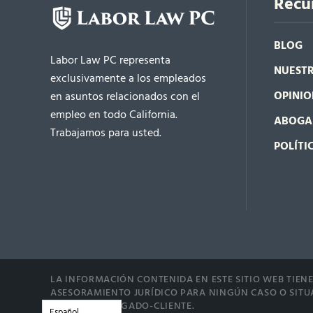
Recu
BLOG
Labor Law PC representa
NUESTR
exclusivamente a los empleados
OPINIO
en asuntos relacionados con el
empleo en todo California.
ABOGA
Trabajamos para usted.
POLÍTI
LA INFORMACIÓN CONTENIDA EN ESTE SITIO WEB TIEN
ASESORAMIENTO JURÍDICO PARA NINGÚN CASO O SITUA
RELACIÓN ABOGADO-CLIENTE.
Español