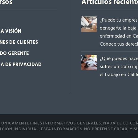
rsos
Artículos recient
¿Puede tu empres
denegarte la baja
A VISIÓN
enfermedad en Cal
NES DE CLIENTES
Conoce tus derec
DO GERENTE
¿Qué puedes hace
CA DE PRIVACIDAD
sufres un trato in
el trabajo en Calif
E ÚNICAMENTE FINES INFORMATIVOS GENERALES. NADA DE LO CO
CIÓN INDIVIDUAL. ESTA INFORMACIÓN NO PRETENDE CREAR, Y S