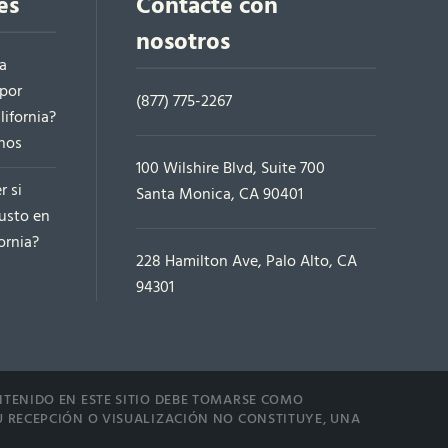
es
Contacte con
nosotros
a
 por
(877) 775-2267
ifornia?
hos
100 Wilshire Blvd, Suite 700
r si
Santa Monica, CA 90401
justo en
ornia?
228 Hamilton Ave, Palo Alto, CA
94301
NTENIDO EN ESTE SITIO DEBE TOMARSE COMO
U RECEPCIÓN O VISUALIZACIÓN NO CONSTITUYE, UNA