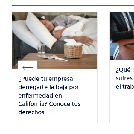
¿Qué puedes hacer si
Lucha
sufres un trato injusto en
están
el trabajo en California?