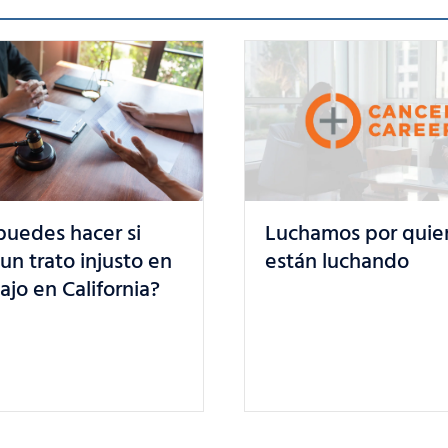
¿Está protegido el
mos por quienes ya
de trabajo durante 
 luchando
por embarazo en
California? Conoce 
derechos