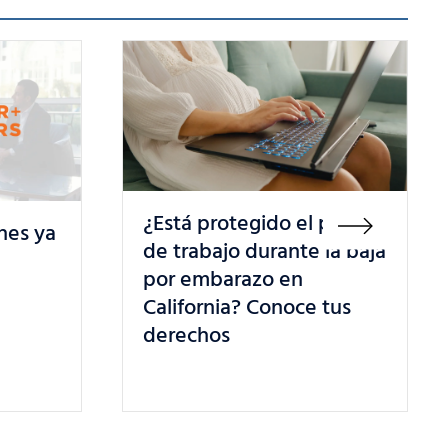
 puesto
la baja
Tienes más poder en el
trabajo de lo que crees: 5
tus
derechos de los
trabajadores en California
que debes conocer